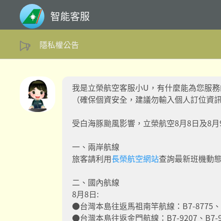
智能客服
隱私權公告
我是立榮航空客服小U，有什麼能為您服務
（確保個資安全，建議勿輸入個人訂位資
受白海豚颱風影響，立榮航空8月8日及8
一、兩岸航線
旅客請利用
長榮航空網站
查詢最新班機動
二、國內航線
8月8日:
●台灣本島往返馬祖南竿航線：B7-8775、B
●台灣本島往返金門航線：B7-9207、B7-92